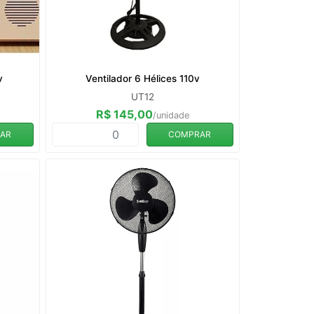
v
Ventilador 6 Hélices 110v
UT12
R$ 145,00
/unidade
AR
COMPRAR