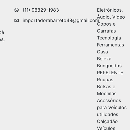
(11) 98829-1983
Eletrônicos,
Áudio, Vídeo
importadorabarreto48@gmail.com
Copos e
Garrafas
cê
Tecnologia
os,
Ferramentas
Casa
Beleza
Brinquedos
REPELENTE
Roupas
Bolsas e
Mochilas
Acessórios
para Veículos
utilidades
Calçadão
Veículos