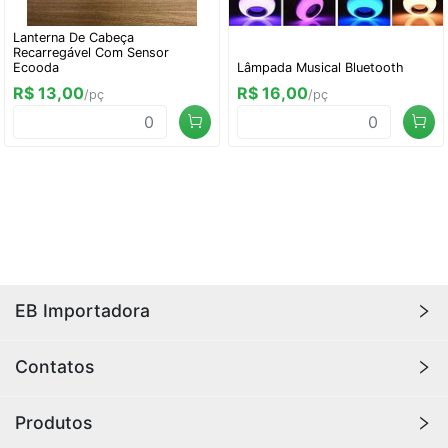
Lanterna De Cabeça
Recarregável Com Sensor
Ecooda
Lâmpada Musical Bluetooth
R$ 13,00
R$ 16,00
/pç
/pç
EB Importadora
A
EB Importadora
oferece os melhores produtos
Contatos
importados, com qualidade e durabilidade para sua
casa ou loja. Aqui você encontra produtos de
(11) 98829-1983
Produtos
tecnologia, eletrônicos, áudio e vídeo, ferramentas,
importadorabarreto48@gmail.com