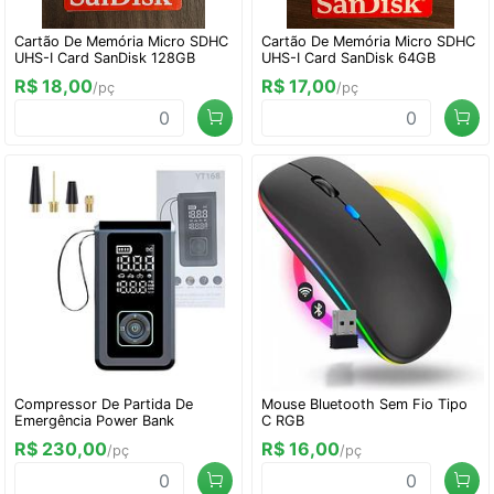
Cartão De Memória Micro SDHC
Cartão De Memória Micro SDHC
UHS-I Card SanDisk 128GB
UHS-I Card SanDisk 64GB
R$ 18,00
R$ 17,00
/pç
/pç
Compressor De Partida De
Mouse Bluetooth Sem Fio Tipo
Emergência Power Bank
C RGB
R$ 230,00
R$ 16,00
/pç
/pç