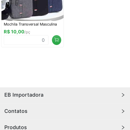
Mochila Transversal Masculina
R$ 10,00
/pç
EB Importadora
A
EB Importadora
oferece os melhores produtos
Contatos
importados, com qualidade e durabilidade para sua
casa ou loja. Aqui você encontra produtos de
(11) 98829-1983
Produtos
tecnologia, eletrônicos, áudio e vídeo, ferramentas,