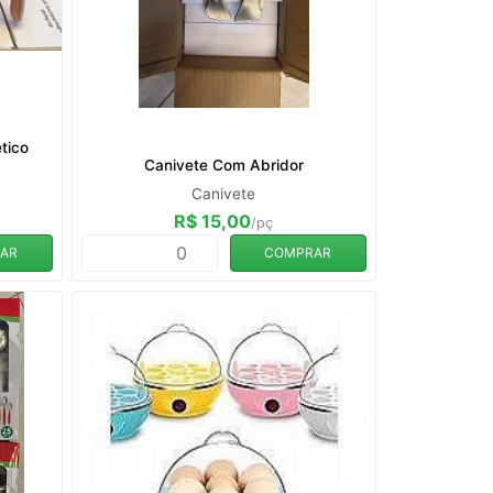
tico
Canivete Com Abridor
Canivete
R$ 15,00
/pç
AR
COMPRAR