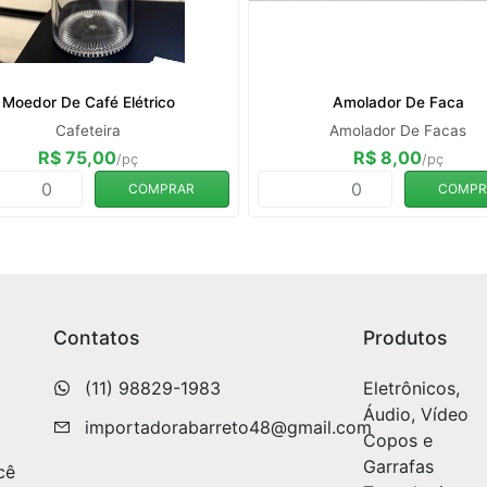
Moedor De Café Elétrico
Amolador De Faca
Cafeteira
Amolador De Facas
R$ 75,00
R$ 8,00
/pç
/pç
COMPRAR
COMPR
Contatos
Produtos
(11) 98829-1983
Eletrônicos,
Áudio, Vídeo
importadorabarreto48@gmail.com
Copos e
Garrafas
cê