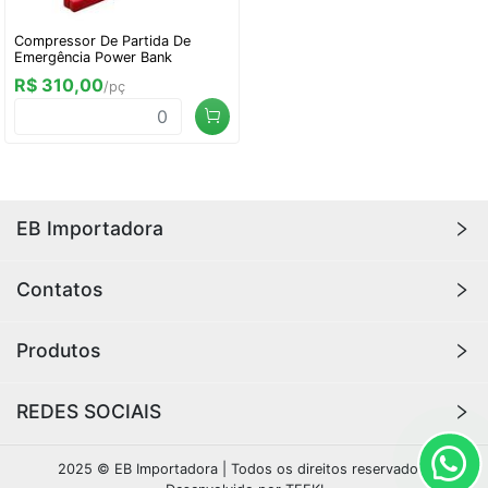
Compressor De Partida De
Emergência Power Bank
R$ 310,00
/pç
EB Importadora
A
EB Importadora
oferece os melhores produtos
Contatos
importados, com qualidade e durabilidade para sua
casa ou loja. Aqui você encontra produtos de
(11) 98829-1983
Produtos
tecnologia, eletrônicos, áudio e vídeo, ferramentas,
importadorabarreto48@gmail.com
produtos para casa, beleza e muito mais!
Eletrônicos, Áudio, Vídeo
REDES SOCIAIS
Copos e Garrafas
Tecnologia
Instagram
2025 © EB Importadora | Todos os direitos reservados.
Ferramentas