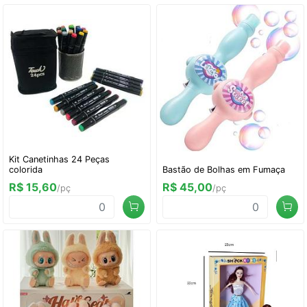
Kit Canetinhas 24 Peças
colorida
Bastão de Bolhas em Fumaça
R$ 15,60
R$ 45,00
/pç
/pç