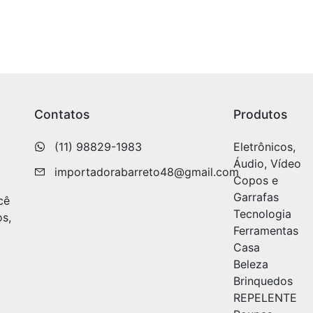
Contatos
Produtos
(11) 98829-1983
Eletrônicos,
Áudio, Vídeo
importadorabarreto48@gmail.com
Copos e
Garrafas
cê
Tecnologia
os,
Ferramentas
Casa
Beleza
Brinquedos
REPELENTE