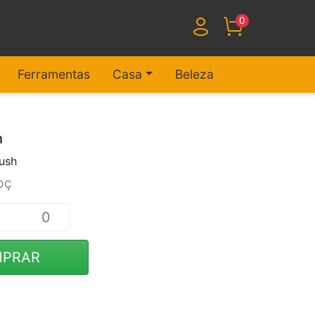
0
Ferramentas
Casa
Beleza
h
ush
pç
PRAR