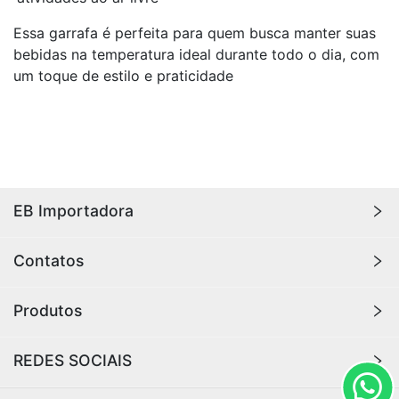
Essa garrafa é perfeita para quem busca manter suas
bebidas na temperatura ideal durante todo o dia, com
um toque de estilo e praticidade
EB Importadora
A
EB Importadora
oferece os melhores produtos
Contatos
importados, com qualidade e durabilidade para sua
casa ou loja. Aqui você encontra produtos de
(11) 98829-1983
Produtos
tecnologia, eletrônicos, áudio e vídeo, ferramentas,
importadorabarreto48@gmail.com
produtos para casa, beleza e muito mais!
Eletrônicos, Áudio, Vídeo
REDES SOCIAIS
Copos e Garrafas
Tecnologia
Instagram