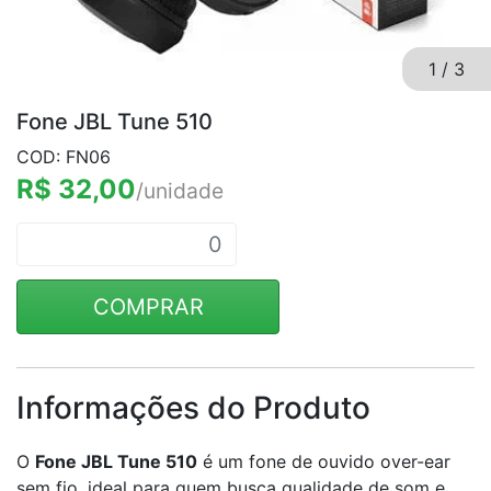
1
/
3
Fone JBL Tune 510
COD: FN06
R$ 32,00
/unidade
COMPRAR
Informações do Produto
O
Fone JBL Tune 510
é um fone de ouvido over-ear
sem fio, ideal para quem busca qualidade de som e