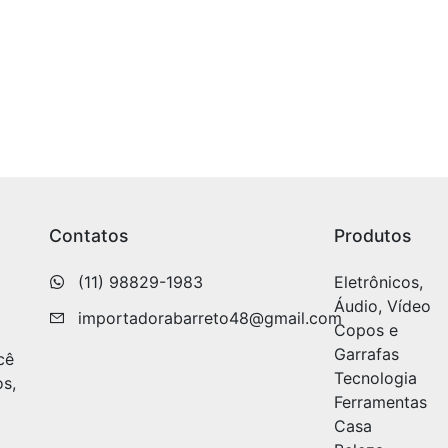
Contatos
Produtos
(11) 98829-1983
Eletrônicos,
Áudio, Vídeo
importadorabarreto48@gmail.com
Copos e
Garrafas
cê
Tecnologia
os,
Ferramentas
Casa